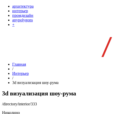
архитектура
интерьер
промдизайн
anypolygons
+
Главная
/
Интерьер
/
3d визуализация шоу-рума
3d визуализация шоу-рума
/directory/interior/333
Николино