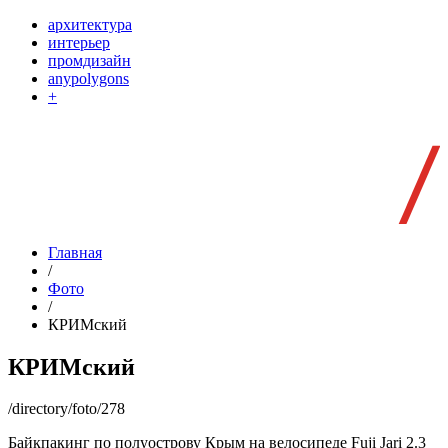
архитектура
интерьер
промдизайн
anypolygons
+
Главная
/
Фото
/
КРИМский
КРИМский
/directory/foto/278
Байкпакинг по полуострову Крым на велосипеде Fuji Jari 2.3