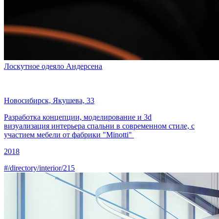
Лоскутное одеяло Андерсена
Новосибирск, Якушева, 33
Разработка концепции, моделирование и
3d
визуализация интерьера
спальни в современном стиле, с
участием мебели от фабрики "Minotti"
2018
#/directory/interior/215