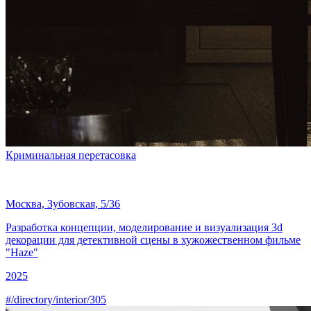
Криминальная перетасовка
Москва, Зубовская, 5/36
Разработка концепции, моделирование и визуализация 3d
декорации для детективной сцены в хужожественном фильме
"Haze"
2025
#/directory/interior/305