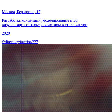
Москва, Берзарина, 17
Разработка концепции, моделирование и
3d
визуализация
интерьера квартиры в стиле кантри
2020
#/directory/interior/227