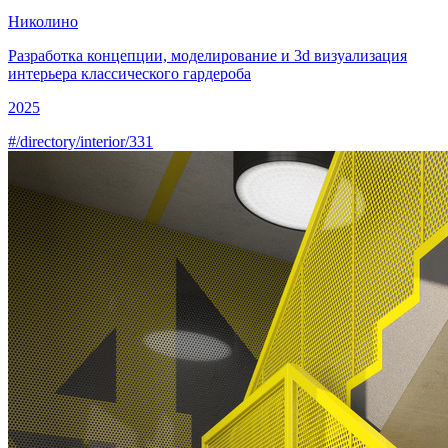
Николино
Разработка концепции, моделирование и
3d визуализация
интерьера
классического гардероба
2025
#/directory/interior/331