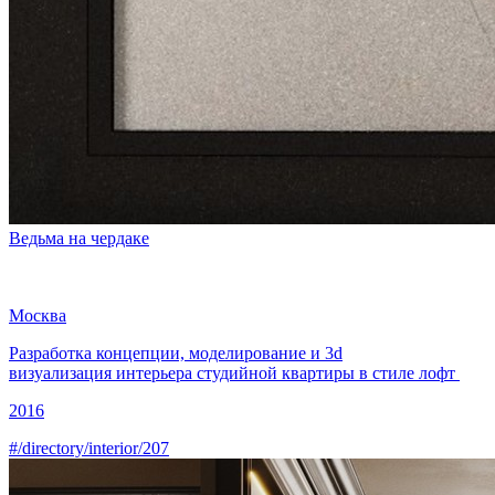
Ведьма на чердаке
Москва
Разработка концепции, моделирование и
3d
визуализация интерьера
студийной квартиры в стиле лофт
2016
#/directory/interior/207